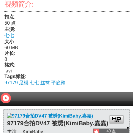
视频简介:
扣点:
50 点
主演:
七七
大小:
60 MB
片长:
8
格式:
.avi
Tags标签:
97179
足模
七七
丝袜
平底鞋
97179合拍DV47 被诱(KimiBaby.嘉嘉)
40 点
主演： KimiBaby