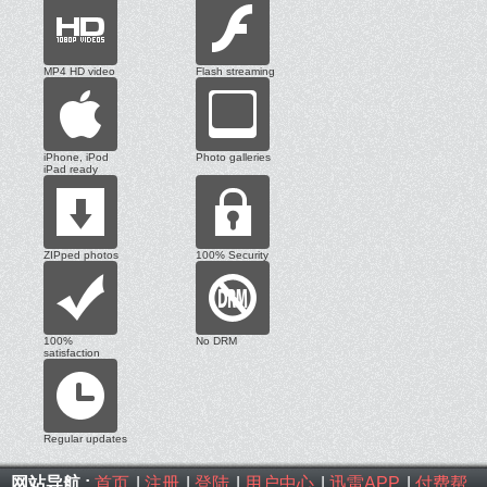
MP4 HD video
Flash streaming
iPhone, iPod
Photo galleries
iPad ready
ZIPped photos
100% Security
100%
No DRM
satisfaction
Regular updates
网站导航 :
首页
|
注册
|
登陆
|
用户中心
|
迅雷APP
|
付费帮